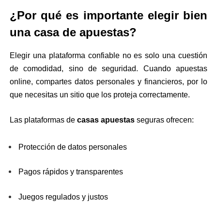
¿Por qué es importante elegir bien
una casa de apuestas?
Elegir una plataforma confiable no es solo una cuestión
de comodidad, sino de seguridad. Cuando apuestas
online, compartes datos personales y financieros, por lo
que necesitas un sitio que los proteja correctamente.
Las plataformas de
casas apuestas
seguras ofrecen:
Protección de datos personales
Pagos rápidos y transparentes
Juegos regulados y justos