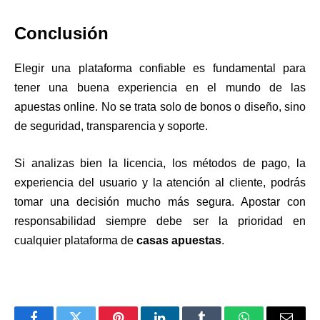
Conclusión
Elegir una plataforma confiable es fundamental para
tener una buena experiencia en el mundo de las
apuestas online. No se trata solo de bonos o diseño, sino
de seguridad, transparencia y soporte.
Si analizas bien la licencia, los métodos de pago, la
experiencia del usuario y la atención al cliente, podrás
tomar una decisión mucho más segura. Apostar con
responsabilidad siempre debe ser la prioridad en
cualquier plataforma de
casas apuestas
.