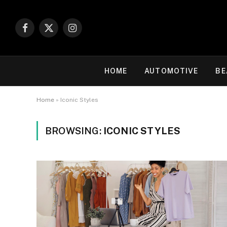
Facebook
X
Instagram
(Twitter)
HOME
AUTOMOTIVE
BE
Home
»
Iconic Styles
BROWSING:
ICONIC STYLES