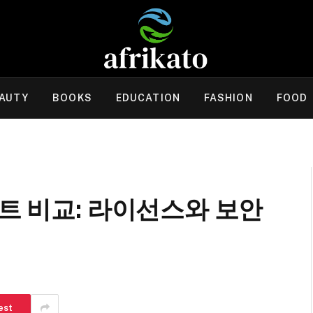
AUTY
BOOKS
EDUCATION
FASHION
FOOD
트 비교: 라이선스와 보안
est