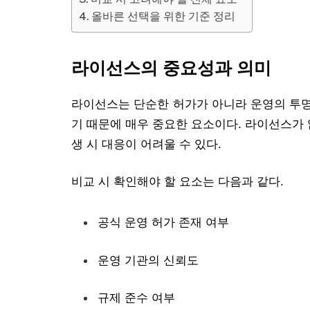
올바른 선택을 위한 기준 정리
라이선스의 중요성과 의미
라이선스는 단순한 허가가 아니라 운영의 투명
기 때문에 매우 중요한 요소이다. 라이선스가 
생 시 대응이 어려울 수 있다.
비교 시 확인해야 할 요소는 다음과 같다.
공식 운영 허가 존재 여부
운영 기관의 신뢰도
규제 준수 여부