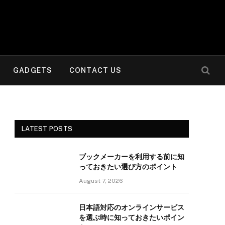
GADGETS
CONTACT US
LATEST POSTS
ブックメーカーを利用する前に知
っておきたい選び方のポイント
August 7, 2026
日本語対応のオンラインサービス
を選ぶ時に知っておきたいポイン