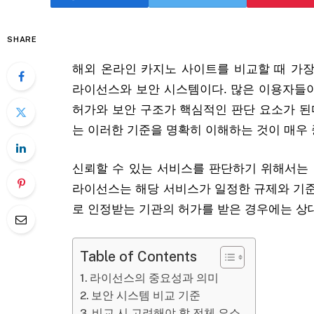
SHARE
해외 온라인 카지노 사이트를 비교할 때 가
라이선스와 보안 시스템이다. 많은 이용자들
허가와 보안 구조가 핵심적인 판단 요소가 된
는 이러한 기준을 명확히 이해하는 것이 매우 
신뢰할 수 있는 서비스를 판단하기 위해서는 
라이선스는 해당 서비스가 일정한 규제와 기준
로 인정받는 기관의 허가를 받은 경우에는 상
Table of Contents
라이선스의 중요성과 의미
보안 시스템 비교 기준
비교 시 고려해야 할 전체 요소