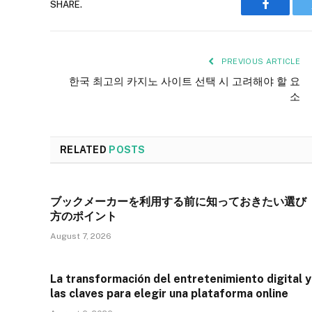
SHARE.
Faceboo
PREVIOUS ARTICLE
한국 최고의 카지노 사이트 선택 시 고려해야 할 요
소
RELATED
POSTS
ブックメーカーを利用する前に知っておきたい選び
方のポイント
August 7, 2026
La transformación del entretenimiento digital y
las claves para elegir una plataforma online