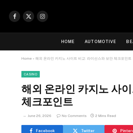
Facebook
X
Instagram
(Twitter)
HOME
AUTOMOTIVE
BE
Home
»
해외 온라인 카지노 사이트 비교: 라이선스와 보안 체크포인트
CASINO
해외 온라인 카지노 사이
체크포인트
June 26, 2026
No Comments
2 Mins Read
Facebook
Twitter
Pinter