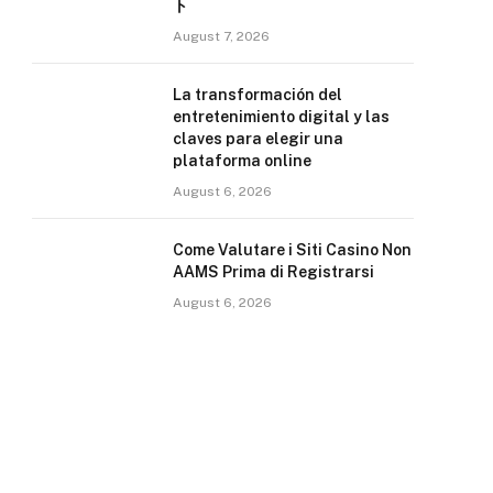
ト
August 7, 2026
La transformación del
entretenimiento digital y las
claves para elegir una
plataforma online
August 6, 2026
Come Valutare i Siti Casino Non
AAMS Prima di Registrarsi
August 6, 2026